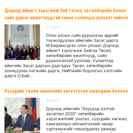
Дорнод аймагт хэрэгжиж буй төсөл, хөтөлбөрийн болон
сайн дурын ажилтнуудтай санал солилцох уулзалт хийлээ
6 жил
Олон улсын сайн дурынхны өдрийг
тохиолдуулан аймгийн Засаг дарга
М.Бадамсүрэн олон улсаас Дорнод
аймагт хэрэгжиж байгаа Төсөл,
хөтөлбөрийн ажилтнууд, сайн
дурынхантай уулзлаа. Уулзалтад
аймгийн Засаг даргын дэргэдэх Төсөл, хөтөлбөрийн
зохицуулах нэгжийн дарга, Нийгмийн бодлогын хэлтсийн
дарга О.Бай...
Хүүхдийн төлөө зөвлөлийн өргөтгөсөн хуралдаан боллоо
6 жил
Дорнод аймгийн “Хүүхдэд ээлтэй
засаглал 2020” хөтөлбөрийн
хэрэгжилтийг үнэлэх, хүүхдийн хөгжил,
хамгааллын үйлчилгээний чанар
хүртээмжийг нэмэгдүүлэх замаар