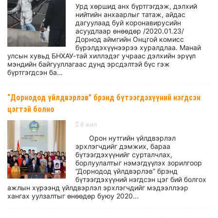
Урд хөршид анх бүртгэгдэж, дэлхий
нийтийн анхаарлыг татаж, айдас
дагуулаад буй коронавирусийн
асуудлаар өнөөдөр /2020.01.23/
Дорнод аймгийн Онцгой комисс
бүрэлдэхүүнээрээ хуралдлаа. Манай
улсын хувьд БНХАУ-тай хиллэдэг учраас дэлхийн эрүүл
мэндийн байгууллагаас дунд эрсдэлтэй бүс гэж
бүртгэгдсэн ба...
“Дорнодод үйлдвэрлэв” брэнд бүтээгдэхүүний нэгдсэн
цэгтэй болно
6 жил
Орон нутгийн үйлдвэрлэл
эрхлэгчдийг дэмжих, бараа
бүтээгдэхүүнийг сурталчлах,
борлуулалтыг нэмэгдүүлэх зорилгоор
“Дорнодод үйлдвэрлэв” брэнд
бүтээгдэхүүний нэгдсэн цэг бий болгох
ажлын хүрээнд үйлдвэрлэл эрхлэгчдийг мэдээллээр
хангах уулзалтыг өнөөдөр буюу 2020...