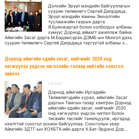
Дэлхийн Эрүүл мэндийн байгууллагын
суурин төлөөлөгч Сергей Диордица,
Эрүүл мэндийн яамны Эмнэлгийн
тусламжийн газрын дарга
Я.Буянжаргал болон холбогдох албаны
хүмүүс Дорнод аймагт ажиллаж байна.
Аймгийн Засаг дарга М.Бадамсүрэн ДЭМБ-ын Монгол дахь
суурин төлөөлөгч Сергей Диордица тэргүүтэй албаны х...
Дорнод аймгийн эдийн засаг, нийгмийг 2020 онд
хөгжүүлэх үндсэн чиглэлийн талаар нийтийн сонсгол
хийлээ
6 жил
Дорнод аймгийн Иргэдийн
Төлөөлөгчдийн хурал, аймгийн Засаг
даргын Тамгын газар хамтран Дорнод
аймгийн эдийн засаг, нийгмийг 2020
онд хөгжүүлэх үндсэн чиглэл болон
төсвийн төслийг танилцуулж, иргэдэд
нээлттэй сонсгол зохион байгууллаа. Сонсголын үеэр
Аймгийн ЗДТГ-ын ХОХБТХ-ийн дарга Х.Бат-Эрдэнэ Дор...