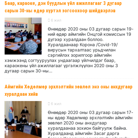
Баар, караоке, дэн буудлын үйл ажиллагааг 3 дугаар
сарын 30-ны өдөр хүртэл зогсоохоор шийдвэрлэв
6 жил
Өнөөдөр 2020 оны 03 дугаар сарын 19-
ний өдөр аймгийн Онцгой комиссын 19
дүгээр хуралдаан боллоо.
Хуралдаанаар Корона /Соvid-19/
вирусын тархалтаас урьдчилан
сэргийлэх зорилгоор аймгийн
хэмжээнд согтууруулах ундаагаар үйлчилдэг баар,
караокены үйл ажиллагааг үргэлжлүүлэн 2020 оны 3
дугаар сарын 30-ны...
Аймгийн Хөдөлмөр эрхлэлтийн зөвлөл энэ оны анхдугаар
хуралдаан хийв
6 жил
Өнөөдөр 2020 оны 03 дугаар сарын 17-
ны өдөр Хөдөлмөр эрхлэлтийн аймгийн
зөвлөл 2020 оны анхдугаар
хуралдаанаа зохион байгуулж байна.
Хуралдаанд аймгийн Засаг дарга