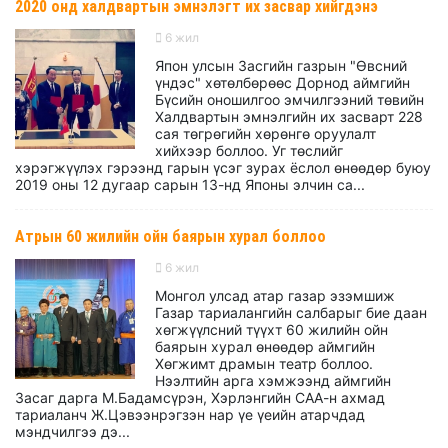
2020 онд халдвартын эмнэлэгт их засвар хийгдэнэ
6 жил
Япон улсын Засгийн газрын "Өвсний
үндэс" хөтөлбөрөөс Дорнод аймгийн
Бүсийн оношилгоо эмчилгээний төвийн
Халдвартын эмнэлгийн их засварт 228
сая төгрөгийн хөрөнгө оруулалт
хийхээр боллоо. Уг төслийг
хэрэгжүүлэх гэрээнд гарын үсэг зурах ёслол өнөөдөр буюу
2019 оны 12 дугаар сарын 13-нд Японы элчин са...
Атрын 60 жилийн ойн баярын хурал боллоо
6 жил
Монгол улсад атар газар эзэмшиж
Газар тариалангийн салбарыг бие даан
хөгжүүлсний түүхт 60 жилийн ойн
баярын хурал өнөөдөр аймгийн
Хөгжимт драмын театр боллоо.
Нээлтийн арга хэмжээнд аймгийн
Засаг дарга М.Бадамсүрэн, Хэрлэнгийн САА-н ахмад
тариаланч Ж.Цэвээнрэгзэн нар үе үеийн атарчдад
мэндчилгээ дэ...