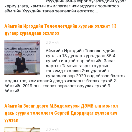
хүүхдийн өмнө үүрэг хүлээгчдийн үүрэг
хариуцлага, хамтын ажиллагааг нэмэгдүүлэх зорилгоор
аймгийн Хүүхдийн төлөө зөвлөлийн өргөтгөс...
Аймгийн Иргэдийн Төлөөлөгчдийн хурлын ээлжит 13
дугаар хуралдаан эхэллээ
6 жил
Аймгийн Иргэдийн Төлөөлөгчдийн
хурлын 13 дугаар хуралдаан 85.4
хувийн ирцтэйгээр аймгийн Засаг
даргын Тамгын газрын хурлын
танхимд эхэллээ.Энэ удаагийн
хуралдаанаар 2020 онд ойгоос бэлтгэх
модны тоо, хэмжээний дээд хязгаарыг батлах тухай.2.
Аймгийн 2019 оны төсөвт өөрчлөлт оруулах тухай.3.
Аймгий...
Аймгийн Засаг дарга М.Бадамсүрэн ДЭМБ-ын монгол
дахь суурин төлөөлөгч Сергей Диордицаг хүлээн авч
уулзав
6 жил