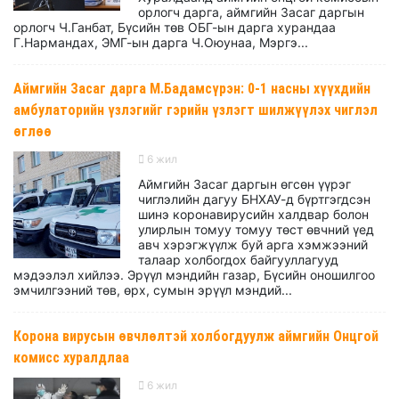
орлогч дарга, аймгийн Засаг даргын
орлогч Ч.Ганбат, Бүсийн төв ОБГ-ын дарга хурандаа
Г.Нармандах, ЭМГ-ын дарга Ч.Оюунаа, Мэргэ...
Аймгийн Засаг дарга М.Бадамсүрэн: 0-1 насны хүүхдийн
амбулаторийн үзлэгийг гэрийн үзлэгт шилжүүлэх чиглэл
өглөө
6 жил
Аймгийн Засаг даргын өгсөн үүрэг
чиглэлийн дагуу БНХАУ-д бүртгэгдсэн
шинэ коронавирусийн халдвар болон
улирлын томуу томуу төст өвчний үед
авч хэрэгжүүлж буй арга хэмжээний
талаар холбогдох байгууллагууд
мэдээлэл хийлээ. Эрүүл мэндийн газар, Бүсийн оношилгоо
эмчилгээний төв, өрх, сумын эрүүл мэндий...
Корона вирусын өвчлөлтэй холбогдуулж аймгийн Онцгой
комисс хуралдлаа
6 жил