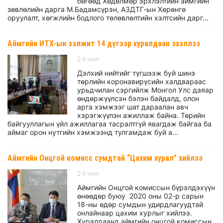
бөгөөд Хөдөлмөр эрхлэлтийн аймгийн
зөвлөлийн дарга М.Бадамсүрэн, АЗДТГ-ын Хөрөнгө
оруулалт, хөгжлийн бодлого төлөвлөлтийн хэлтсийн дарг...
Аймгийн ИТХ-ын ээлжит 14 дүгээр хуралдаан эхэллээ
6 жил
Дэлхий нийтийг түгшээж буй шинэ
төрлийн коронавирүсийн халдвараас
урьдчилан сэргийлж Монгол Улс даяар
өндөржүүлсэн бэлэн байдалд, олон
арга хэмжээг шат дараалан авч
хэрэгжүүлэн ажиллаж байна. Төрийн
байгууллагын үйл ажиллагаа тасралтгүй явагдаж байгаа ба
аймаг орон нутгийн хэмжээнд тулгамдаж буй а...
Аймгийн Онцгой комисс сумдтай “Цахим хурал” хийлээ
6 жил
Аймгийн Онцгой комиссын бүрэлдэхүүн
өнөөдөр буюу 2020 оны 02-р сарын
18-ны өдөр сумдын удирдлагуудтай
онлайнаар цахим хурлыг хийлээ.
Хуралдаанд аймгийн онцгой комиссын