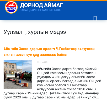
Уулзалт, хурлын мэдээ
Аймгийн Засаг даргын орлогч Ч.Ганбатаар ахлуулсан
ажлын хэсэг сумдад ажиллаж байна
6 жил
Аймгийн Засаг дарга бөгөөд аймгийн
Онцгой комиссын даргын баталсан
удирдамжийн дагуу аймгийн Засаг
даргын орлогч бөгөөд аймгийн Онцгой
комиссын орлогч Ч.Ганбатаар
ахлуулсан ажлын хэсэг 2020 оны 3
дугаар сарын 19-ний өдөр Цагаан-Овоо суманд, өнөөдөр
буюу 2020 оны 3 дугаар сарын 20-ны өдөр Баян-Уул су...