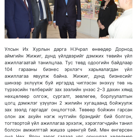
Улсын Их Хурлын дарга Н.Учрал өнөөдөр Дорнод
аймгийн Жижиг, дунд үйлдвэрийг дэмжих төвийн үйл
ажиллагаатай танилцлаа. Тус төвд одоогийн байдлаар
104 гарааны бизнес эрхлэгч харьяалагдан үйл
ажиллагаа явуулж байна. Жижиг, дунд бизнесийг
шинээр эхлүүлж буй иргэдэд чиглэсэн энэхүү төв нь
түрээсийн төлбөрийг зах зээлийн үнээс 2–3 дахин хямд
нөхцөлөөр олгож, сургалт, зөвлөгөө, борлуулалтын
цогц дэмжлэг үзүүлэн 2 жилийн хугацаанд бойжуулж
зах зээлд гаргадаг онцлогтой. Төвөөр бойжин гарсан
олон аж ахуйн нэгж нутгийн брэндийг бий болгон,
тогтвортой үйл ажиллагаа эрхэлж, хэрэглэгчдийн танил
болсон амжилттай жишээ цөөнгүй бий. Мөн өнгөрсөн
онд Чех, Япон зэрэг гадаад улс орнуудад хөдөлмөр