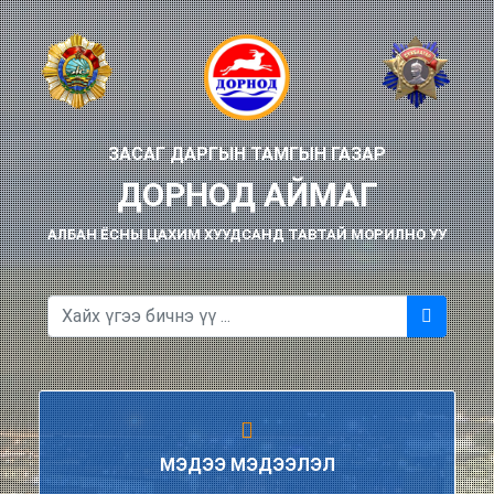
ЗАСАГ ДАРГЫН ТАМГЫН ГАЗАР
ДОРНОД АЙМАГ
АЛБАН ЁСНЫ ЦАХИМ ХУУДСАНД ТАВТАЙ МОРИЛНО УУ
МЭДЭЭ МЭДЭЭЛЭЛ