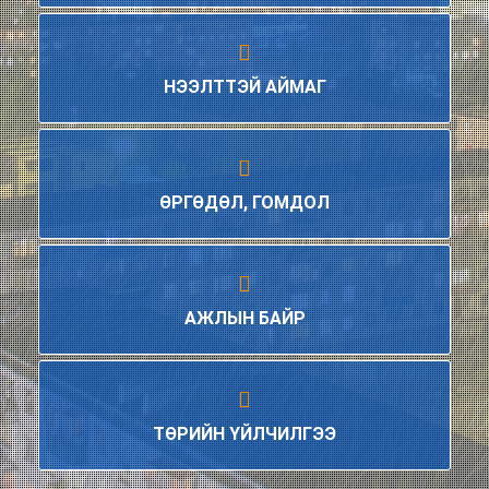
НЭЭЛТТЭЙ АЙМАГ
ӨРГӨДӨЛ, ГОМДОЛ
АЖЛЫН БАЙР
ТӨРИЙН ҮЙЛЧИЛГЭЭ