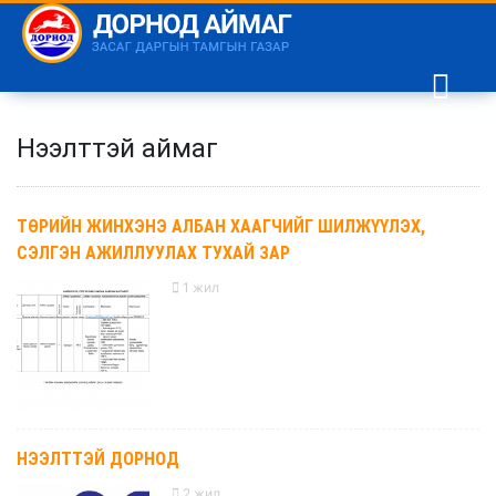
Нээлттэй аймаг
ТӨРИЙН ЖИНХЭНЭ АЛБАН ХААГЧИЙГ ШИЛЖҮҮЛЭХ,
СЭЛГЭН АЖИЛЛУУЛАХ ТУХАЙ ЗАР
1 жил
НЭЭЛТТЭЙ ДОРНОД
2 жил