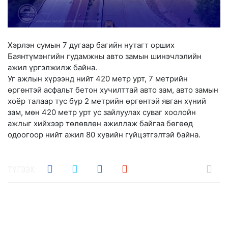
Хэрлэн сумын 7 дугаар багийн нутагт орших
Баянтүмэнгийн гудамжны авто замын шинэчлэлийн
ажил үргэлжилж байна.
Уг ажлын хүрээнд нийт 420 метр урт, 7 метрийн
өргөнтэй асфальт бетон хучилттай авто зам, авто замын
хоёр талаар тус бүр 2 метрийн өргөнтэй явган хүний
зам, мөн 420 метр урт ус зайлуулах суваг хоолойн
ажлыг хийхээр төлөвлөн ажиллаж байгаа бөгөөд
одоогоор нийт ажил 80 хувийн гүйцэтгэлтэй байна.
ТҮГЭЭХ: