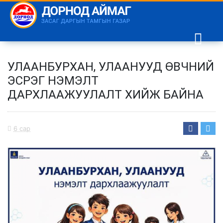
УЛААНБУРХАН, УЛААНУУД ӨВЧНИЙ
ЭСРЭГ НЭМЭЛТ
ДАРХЛААЖУУЛАЛТ ХИЙЖ БАЙНА
6 сар