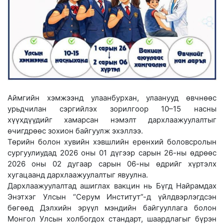
Аймгийн хэмжээнд улаанбурхан, улаанууд өвчнөөс
урьдчилан сэргийлэх зорилгоор 10–15 насны
хүүхдүүдийг хамарсан нэмэлт дархлаажуулалтыг
өчигдрөөс зохион байгуулж эхэллээ.
Төрийн болон хувийн хэвшлийн ерөнхий боловсролын
сургуулиудад 2026 оны 01 дүгээр сарын 26-ны өдрөөс
2026 оны 02 дугаар сарын 06-ны өдрийг хүртэлх
хугацаанд дархлаажуулалтыг явуулна.
Дархлаажуулалтад ашиглах вакцин нь Бүгд Найрамдах
Энэтхэг Улсын “Серум Институт”-д үйлдвэрлэгдсэн
бөгөөд Дэлхийн эрүүл мэндийн байгууллага болон
Монгол Улсын холбогдох стандарт, шаардлагыг бүрэн