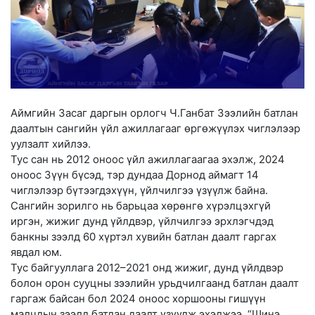
Аймгийн Засаг даргын орлогч Ч.Ганбат Зээлийн батлан
даалтын сангийн үйл ажиллагааг өргөжүүлэх чиглэлээр
уулзалт хийлээ.
Тус сан нь 2012 оноос үйл ажиллагаагаа эхэлж, 2024
оноос Зүүн бүсэд, тэр дундаа Дорнод аймагт 14
чиглэлээр бүтээгдэхүүн, үйлчилгээ үзүүлж байна.
Сангийн зорилго нь барьцаа хөрөнгө хүрэлцэхгүй
иргэн, жижиг дунд үйлдвэр, үйлчилгээ эрхлэгчдэд
банкны зээлд 60 хүртэл хувийн батлан даалт гаргах
явдал юм.
Тус байгууллага 2012–2021 онд жижиг, дунд үйлдвэр
болон орон сууцны зээлийн урьдчилгаанд батлан даалт
гаргаж байсан бол 2024 оноос хоршооны гишүүн
малчдын зээлд батлан даалт үзүүлж эхэлжээ. “Шинэ