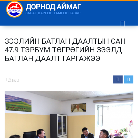
ЗЭЭЛИЙН БАТЛАН ДААЛТЫН САН
47.9 ТЭРБУМ ТӨГРӨГИЙН ЗЭЭЛД
БАТЛАН ДААЛТ ГАРГАЖЭЭ
9 сар