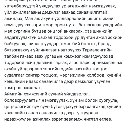
хөтөлбөрүүдтэй уялдуулах үр өгөөжийг нэмэгдүүлэх,
үйл ажиллагааны дэмжлэг авахад санаачилгатай
ажиллах, Мал аж ахуйн үйлдвэрлэлийн ашиг шимийг
нэмэгдүүлэх зорилгоор орон нутаг батлагдсан үүлдрийн
мал сүргийн бүтцэд онцгой анхаарах, хэв шинжийг
алдагдуулахгүй байхад тодорхой үр дүнтэй ажил зохион
байгуулах, шинээр үүлдэр, омог бий болгох, брэнд
бүтээгдэхүүн үйлчилгээг нэвтрүүлэх,Тариалангийн
талбай га-аас авах ургацын хэмжээг нэмэгдүүлэхэд
тодорхой ахиц дэвшил гаргах, агро парк, эрчимжсэн аж
ахуйн үйлдвэрлэл зэргийн эдийн засгийн тооцоо
судалгааг сайтар тооцож, мэргэжлийн холбоод, хувийн
хэвшлийн идэвх санаачилга дээр дэмжлэг үзүүлэн
хамтран ажиллах,
Аймгийн хэмжээний сүүний үйлдвэрлэл,
боловсруулалтыг нэмэгдүүлэх, хүн ам болон сургууль,
цэцэрлэгийг сүү сүүн бүтээгдэхүүнээр хангахад хувийн
хэвшлийн санал санаачилга дээр тулгуурлан
идэвхжүүлэн ажиллах зэрэг зөвлөмж чиглэл өглөө.