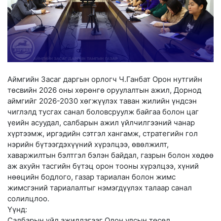
Аймгийн Засаг даргын орлогч Ч.Ганбат Орон нутгийн
төсвийн 2026 оны хөрөнгө оруулалтын ажил, Дорнод
аймгийг 2026-2030 хөгжүүлэх таван жилийн үндсэн
чиглэлд тусгах санал боловсруулж байгаа болон цаг
үеийн асуудал, салбарын ажил үйлчилгээний чанар
хүртээмж, иргэдийн сэтгэл хангамж, стратегийн гол
нэрийн бүтээгдэхүүний хүрэлцээ, өвөлжилт,
хаваржилтын бэлтгэл бэлэн байдал, газрын болон хөдөө
аж ахуйн тасгийн бүтэц орон тооны хүрэлцээ, хүний
нөөцийн бодлого, газар тариалан болон жимс
жимсгэний тариалалтыг нэмэгдүүлэх талаар санал
солилцлоо.
Үүнд:
Салбарын үйл ажиллагааг Олон улсын төсөл,