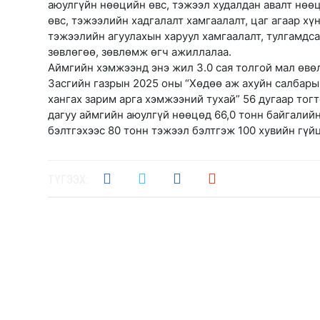
аюулгүйн нөөцийн өвс, тэжээл худалдан авалт нөө
өвс, тэжээлийн хадгалалт хамгаалалт, цаг агаар х
тэжээлийн агуулахын харуул хамгаалалт, тулгамдса
зөвлөгөө, зөвлөмж өгч ажиллалаа.
Аймгийн хэмжээнд энэ жил 3.0 сая толгой мал өвө
Засгийн газрын 2025 оны “Хөдөө аж ахуйн салбар
хангах зарим арга хэмжээний тухай” 56 дугаар тог
дагуу аймгийн аюулгүй нөөцөд 66,0 тонн байгалийн 
бэлтгэхээс 80 тонн тэжээл бэлтгэж 100 хувийн гүй
ТҮГЭЭХ: