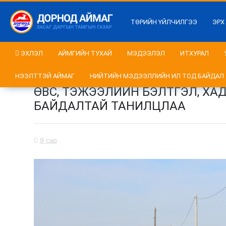
ТӨРИЙН ҮЙЛЧИЛГЭЭ
ЭРХ
ЭХЛЭЛ
АЙМГИЙН ТУХАЙ
МЭДЭЭЛЭЛ
ИТХУРАЛ
НЭЭЛТТЭЙ АЙМАГ
НИЙТИЙН МЭДЭЭЛЛИЙН ИЛ ТОД БАЙДАЛ
ӨВС, ТЭЖЭЭЛИЙН БЭЛТГЭЛ, Х
БАЙДАЛТАЙ ТАНИЛЦЛАА
9 сар