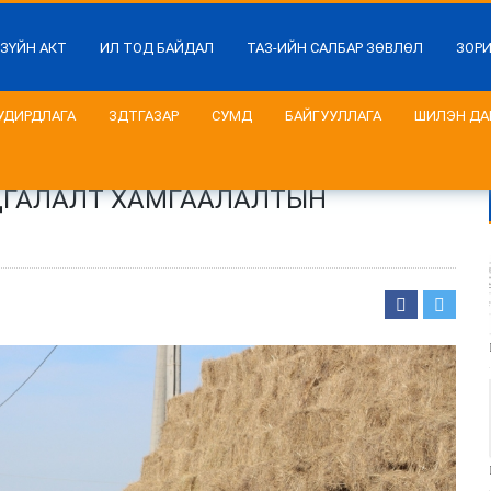
 ЗҮЙН АКТ
ИЛ ТОД БАЙДАЛ
ТАЗ-ИЙН САЛБАР ЗӨВЛӨЛ
ЗОР
УДИРДЛАГА
ЗДТГАЗАР
СУМД
БАЙГУУЛЛАГА
ШИЛЭН ДА
АДГАЛАЛТ ХАМГААЛАЛТЫН