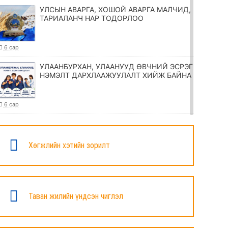
УЛСЫН АВАРГА, ХОШОЙ АВАРГА МАЛЧИД,
ТАРИАЛАНЧ НАР ТОДОРЛОО
6 сар
УЛААНБУРХАН, УЛААНУУД ӨВЧНИЙ ЭСРЭГ
НЭМЭЛТ ДАРХЛААЖУУЛАЛТ ХИЙЖ БАЙНА
6 сар
ТӨРИЙН ЖИНХЭНЭ АЛБАН ХААГЧИЙГ
ШИЛЖҮҮЛЭХ, СЭЛГЭН АЖИЛЛУУЛАХ
ТУХАЙ ЗАР
Хөгжлийн хэтийн зорилт
6 сар
УИХ-ЫН ДАРГА Н.УЧРАЛ МАРШАЛ
ХОРЛООГИЙН ЧОЙБАЛСАНГИЙН
Таван жилийн үндсэн чиглэл
ХӨШӨӨНД ЦЭЦЭГ ӨРГӨЛӨӨ
6 сар