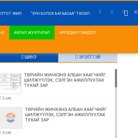
Х
ИЛТОТ ЖИЛ
"ХҮН БОЛОХ БАГААСАА" ТӨСӨЛ
НС
АЯЛАЛ ЖУУЛЧЛАЛ
ӨРГӨДӨЛ ГОМДОЛ
ШИНЭ
ЭРЭЛТТЭЙ
ТӨРИЙН ЖИНХЭНЭ АЛБАН ХААГЧИЙГ
ШИЛЖҮҮЛЭХ, СЭЛГЭН АЖИЛЛУУЛАХ
ТУХАЙ ЗАР
2 сар
ТӨРИЙН ЖИНХЭНЭ АЛБАН ХААГЧИЙГ
ШИЛЖҮҮЛЭХ, СЭЛГЭН АЖИЛЛУУЛАХ
ТУХАЙ ЗАР
4 сар