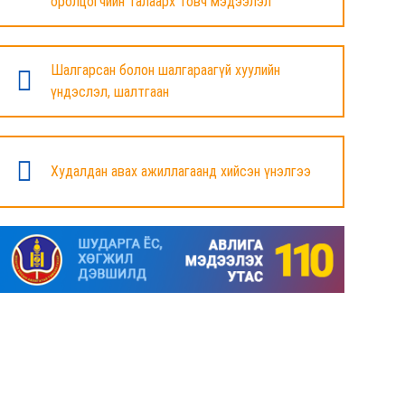
оролцогчийн талаарх товч мэдээлэл
БАЯНДУН СУМЫН ЗАСАГ ДАРГЫН АЖЛЫГ
ХҮЛЭЭЛЦЭЖ БАЙНА
Шалгарсан болон шалгараагүй хуулийн
6 сар
үндэслэл, шалтгаан
МАЛ ТООЛЛОГЫН НЭГДСЭН ДҮНГ
ТАНИЛЦУУЛЛАА.
Худалдан авах ажиллагаанд хийсэн үнэлгээ
6 сар
ЗАСГИЙН ГАЗРЫН ГИШҮҮД, АЙМАГ,
НИЙСЛЭЛИЙН ИРГЭДИЙН
ТӨЛӨӨЛӨГЧДИЙН ХУРЛЫН ДАРГА, ЗАСАГ
ДАРГА НАРТАЙ ЦАХИМ УУЛЗАЛТ ХИЙЖ
БАЙНА
7 сар
ДОРНОД АЙМАГТ 2025 ОНЫ ЖИЛИЙН
ЭЦСИЙН БАЙДЛААР СОГТУУРУУЛАХ
УНДАА ХУДАЛДАХ, ТҮҮГЭЭР ҮЙЛЧЛЭХ
ТУСГАЙ ЗӨВШӨӨРӨЛ ШИНЭЭР АВАХ
ХҮСЭЛТ ИРҮҮЛСЭН ШИЙДВЭРЛЭСЭН АЖ