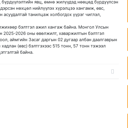
ц бүрдүүлэлтийн явц, өмнө жилүүдэд нөөцөд бүрдүүлсэн
үндэрсэн нөхцөл нийлүүлэх хүрэлцээ хангамж, өвс,
н асуудалтай танилцаж холбогдох үүрэг чиглэл,
лжихөөр бэлтгэл ажил хангаж байна. Монгол Улсын
ын 2025-2026 оны өвөлжилт, хаваржилтын бэлтгэл
тоол, аймгийн Засаг даргын 02 дугаар албан даалгаврын
хадлан (өвс) бэлтгэхээс 515 тонн, 57 тонн тэжээл
цэтгэлтэй байна.