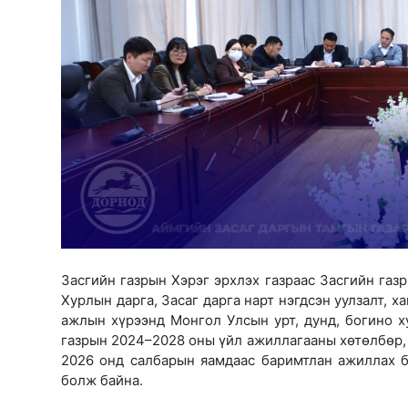
Засгийн газрын Хэрэг эрхлэх газраас Засгийн га
Хурлын дарга, Засаг дарга нарт нэгдсэн уулзалт, 
ажлын хүрээнд Монгол Улсын урт, дунд, богино 
газрын 2024–2028 оны үйл ажиллагааны хөтөлбөр,
2026 онд салбарын яамдаас баримтлан ажиллах б
болж байна.