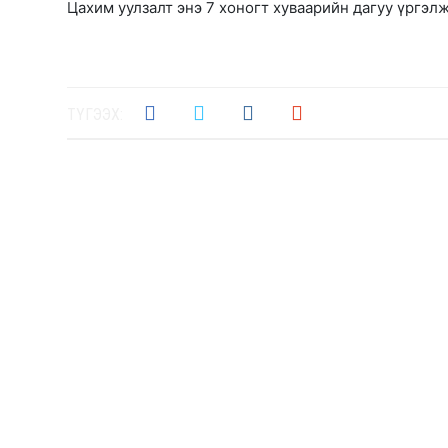
Цахим уулзалт энэ 7 хоногт хуваарийн дагуу үргэл
ТҮГЭЭХ: