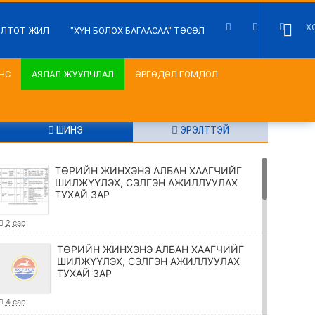
Х
ИЛТОТ ЖИЛ
"ХҮН БОЛОХ БАГААСАА" ТӨСӨЛ
НС
АЯЛАЛ ЖУУЛЧЛАЛ
ӨРГӨДӨЛ ГОМДОЛ
ШИНЭ
ЭРЭЛТТЭЙ
ТӨРИЙН ЖИНХЭНЭ АЛБАН ХААГЧИЙГ
ШИЛЖҮҮЛЭХ, СЭЛГЭН АЖИЛЛУУЛАХ
ТУХАЙ ЗАР
2 сар
ТӨРИЙН ЖИНХЭНЭ АЛБАН ХААГЧИЙГ
ШИЛЖҮҮЛЭХ, СЭЛГЭН АЖИЛЛУУЛАХ
ТУХАЙ ЗАР
4 сар