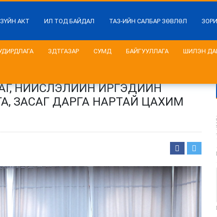
 ЗҮЙН АКТ
ИЛ ТОД БАЙДАЛ
ТАЗ-ИЙН САЛБАР ЗӨВЛӨЛ
ЗОР
УДИРДЛАГА
ЗДТГАЗАР
СУМД
БАЙГУУЛЛАГА
ШИЛЭН ДА
АГ, НИЙСЛЭЛИЙН ИРГЭДИЙН
, ЗАСАГ ДАРГА НАРТАЙ ЦАХИМ