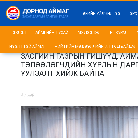
ТӨРИЙН ҮЙЛЧИЛГЭЭ
ЭРХ
ЭХЛЭЛ
АЙМГИЙН ТУХАЙ
МЭДЭЭЛЭЛ
ИТХУРАЛ
НЭЭЛТТЭЙ АЙМАГ
НИЙТИЙН МЭДЭЭЛЛИЙН ИЛ ТОД БАЙДАЛ
ЗАСГИЙН ГАЗРЫН ГИШҮҮД, АЙМ
ТӨЛӨӨЛӨГЧДИЙН ХУРЛЫН ДАРГА
УУЛЗАЛТ ХИЙЖ БАЙНА
7 сар