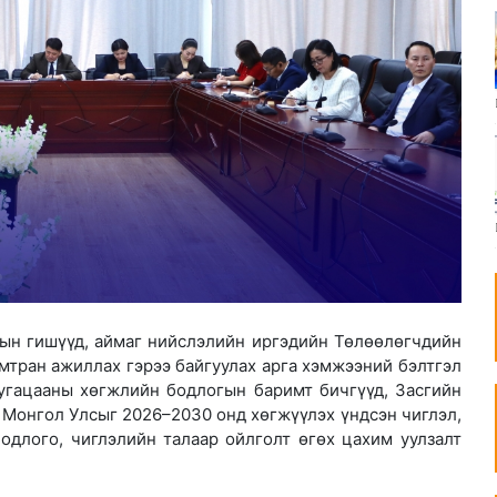
зрын гишүүд, аймаг нийслэлийн иргэдийн Төлөөлөгчдийн
хамтран ажиллах гэрээ байгуулах арга хэмжээний бэлтгэл
хугацааны хөгжлийн бодлогын баримт бичгүүд, Засгийн
 Монгол Улсыг 2026–2030 онд хөгжүүлэх үндсэн чиглэл,
одлого, чиглэлийн талаар ойлголт өгөх цахим уулзалт