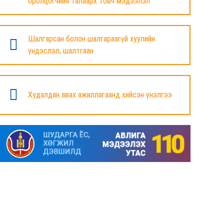
оролцогчийн талаарх товч мэдээлэл
БАЯНДУН СУМЫН ЗАСАГ ДАРГЫН АЖЛЫГ
ХҮЛЭЭЛЦЭЖ БАЙНА
Шалгарсан болон шалгараагүй хуулийн
6 сар
үндэслэл, шалтгаан
МАЛ ТООЛЛОГЫН НЭГДСЭН ДҮНГ
ТАНИЛЦУУЛЛАА.
Худалдан авах ажиллагаанд хийсэн үнэлгээ
6 сар
ЗАСГИЙН ГАЗРЫН ГИШҮҮД, АЙМАГ,
НИЙСЛЭЛИЙН ИРГЭДИЙН
ТӨЛӨӨЛӨГЧДИЙН ХУРЛЫН ДАРГА, ЗАСАГ
ДАРГА НАРТАЙ ЦАХИМ УУЛЗАЛТ ХИЙЖ
БАЙНА
7 сар
ДОРНОД АЙМАГТ 2025 ОНЫ ЖИЛИЙН
ЭЦСИЙН БАЙДЛААР СОГТУУРУУЛАХ
УНДАА ХУДАЛДАХ, ТҮҮГЭЭР ҮЙЛЧЛЭХ
ТУСГАЙ ЗӨВШӨӨРӨЛ ШИНЭЭР АВАХ
ХҮСЭЛТ ИРҮҮЛСЭН ШИЙДВЭРЛЭСЭН АЖ