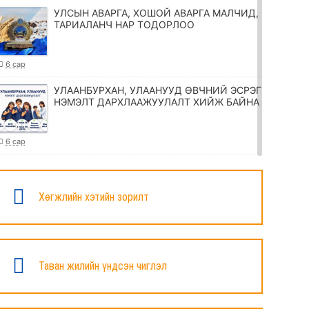
УЛСЫН АВАРГА, ХОШОЙ АВАРГА МАЛЧИД,
ТАРИАЛАНЧ НАР ТОДОРЛОО
6 сар
УЛААНБУРХАН, УЛААНУУД ӨВЧНИЙ ЭСРЭГ
НЭМЭЛТ ДАРХЛААЖУУЛАЛТ ХИЙЖ БАЙНА
6 сар
ТӨРИЙН ЖИНХЭНЭ АЛБАН ХААГЧИЙГ
ШИЛЖҮҮЛЭХ, СЭЛГЭН АЖИЛЛУУЛАХ
ТУХАЙ ЗАР
Хөгжлийн хэтийн зорилт
6 сар
УИХ-ЫН ДАРГА Н.УЧРАЛ МАРШАЛ
ХОРЛООГИЙН ЧОЙБАЛСАНГИЙН
Таван жилийн үндсэн чиглэл
ХӨШӨӨНД ЦЭЦЭГ ӨРГӨЛӨӨ
6 сар