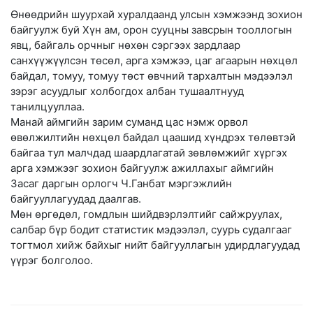
Өнөөдрийн шуурхай хуралдаанд улсын хэмжээнд зохион
байгуулж буй Хүн ам, орон сууцны завсрын тооллогын
явц, байгаль орчныг нөхөн сэргээх зардлаар
санхүүжүүлсэн төсөл, арга хэмжээ, цаг агаарын нөхцөл
байдал, томуу, томуу төст өвчний тархалтын мэдээлэл
зэрэг асуудлыг холбогдох албан тушаалтнууд
танилцууллаа.
Манай аймгийн зарим суманд цас нэмж орвол
өвөлжилтийн нөхцөл байдал цаашид хүндрэх төлөвтэй
байгаа тул малчдад шаардлагатай зөвлөмжийг хүргэх
арга хэмжээг зохион байгуулж ажиллахыг аймгийн
Засаг даргын орлогч Ч.Ганбат мэргэжлийн
байгууллагуудад даалгав.
Мөн өргөдөл, гомдлын шийдвэрлэлтийг сайжруулах,
салбар бүр бодит статистик мэдээлэл, суурь судалгааг
тогтмол хийж байхыг нийт байгууллагын удирдлагуудад
үүрэг болголоо.