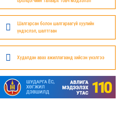
оролцогчийн талаарх товч мэдээлэл
БАЯНДУН СУМЫН ЗАСАГ ДАРГЫН АЖЛЫГ
ХҮЛЭЭЛЦЭЖ БАЙНА
Шалгарсан болон шалгараагүй хуулийн
6 сар
үндэслэл, шалтгаан
МАЛ ТООЛЛОГЫН НЭГДСЭН ДҮНГ
ТАНИЛЦУУЛЛАА.
Худалдан авах ажиллагаанд хийсэн үнэлгээ
6 сар
ЗАСГИЙН ГАЗРЫН ГИШҮҮД, АЙМАГ,
НИЙСЛЭЛИЙН ИРГЭДИЙН
ТӨЛӨӨЛӨГЧДИЙН ХУРЛЫН ДАРГА, ЗАСАГ
ДАРГА НАРТАЙ ЦАХИМ УУЛЗАЛТ ХИЙЖ
БАЙНА
7 сар
ДОРНОД АЙМАГТ 2025 ОНЫ ЖИЛИЙН
ЭЦСИЙН БАЙДЛААР СОГТУУРУУЛАХ
УНДАА ХУДАЛДАХ, ТҮҮГЭЭР ҮЙЛЧЛЭХ
ТУСГАЙ ЗӨВШӨӨРӨЛ ШИНЭЭР АВАХ
ХҮСЭЛТ ИРҮҮЛСЭН ШИЙДВЭРЛЭСЭН АЖ