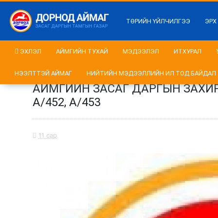
ТӨРИЙН ҮЙЛЧИЛГЭЭ
ЭРХ
ЭХЛЭЛ
АЙМГИЙН ТУХАЙ
МЭДЭЭЛЭЛ
ИТХУРАЛ
НЭЭЛТТЭЙ АЙМАГ
НИЙТИЙН МЭДЭЭЛЛИЙН ИЛ ТОД БАЙДАЛ
АЙМГИЙН ЗАСАГ ДАРГЫН ЗАХИРАМЖ
А/452, А/453
11 сар