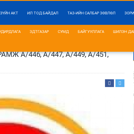
 ЗҮЙН АКТ
ИЛ ТОД БАЙДАЛ
ТАЗ-ИЙН САЛБАР ЗӨВЛӨЛ
ЗОР
УДИРДЛАГА
ЗДТГАЗАР
СУМД
БАЙГУУЛЛАГА
ШИЛЭН ДА
 А/446, А/447, А/449, А/451,