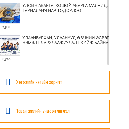
УЛСЫН АВАРГА, ХОШОЙ АВАРГА МАЛЧИД,
ТАРИАЛАНЧ НАР ТОДОРЛОО
6 сар
УЛААНБУРХАН, УЛААНУУД ӨВЧНИЙ ЭСРЭГ
НЭМЭЛТ ДАРХЛААЖУУЛАЛТ ХИЙЖ БАЙНА
6 сар
ТӨРИЙН ЖИНХЭНЭ АЛБАН ХААГЧИЙГ
ШИЛЖҮҮЛЭХ, СЭЛГЭН АЖИЛЛУУЛАХ
ТУХАЙ ЗАР
Хөгжлийн хэтийн зорилт
6 сар
УИХ-ЫН ДАРГА Н.УЧРАЛ МАРШАЛ
ХОРЛООГИЙН ЧОЙБАЛСАНГИЙН
Таван жилийн үндсэн чиглэл
ХӨШӨӨНД ЦЭЦЭГ ӨРГӨЛӨӨ
6 сар