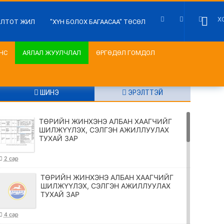
Х
ИЛТОТ ЖИЛ
"ХҮН БОЛОХ БАГААСАА" ТӨСӨЛ
НС
АЯЛАЛ ЖУУЛЧЛАЛ
ӨРГӨДӨЛ ГОМДОЛ
ШИНЭ
ЭРЭЛТТЭЙ
ТӨРИЙН ЖИНХЭНЭ АЛБАН ХААГЧИЙГ
ШИЛЖҮҮЛЭХ, СЭЛГЭН АЖИЛЛУУЛАХ
ТУХАЙ ЗАР
2 сар
ТӨРИЙН ЖИНХЭНЭ АЛБАН ХААГЧИЙГ
ШИЛЖҮҮЛЭХ, СЭЛГЭН АЖИЛЛУУЛАХ
ТУХАЙ ЗАР
4 сар