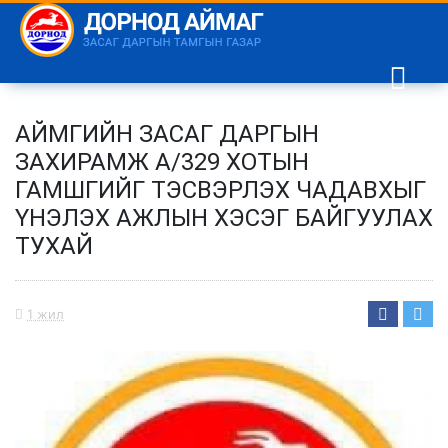
АЙМГИЙН ЗАСАГ ДАРГЫН
ЗАХИРАМЖ А/329 ХОТЫН
ГАМШГИЙГ ТЭСВЭРЛЭХ ЧАДАВХЫГ
ҮНЭЛЭХ АЖЛЫН ХЭСЭГ БАЙГУУЛАХ
ТУХАЙ
1 жил