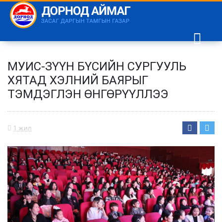
МУИС-ЗҮҮН БҮСИЙН СУРГУУЛЬ
ХЯТАД ХЭЛНИЙ БАЯРЫГ
ТЭМДЭГЛЭН ӨНГӨРҮҮЛЛЭЭ
1 жил