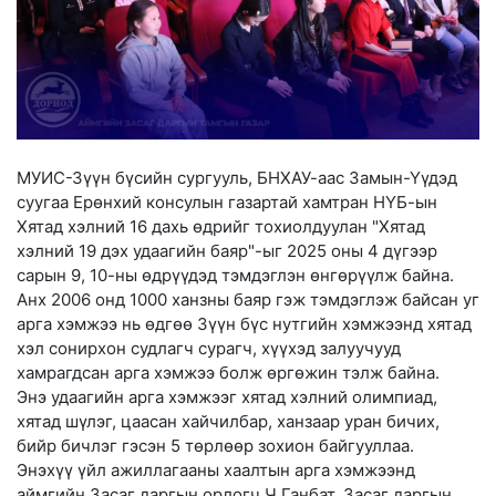
МУИС-Зүүн бүсийн сургууль, БНХАУ-аас Замын-Үүдэд
суугаа Ерөнхий консулын газартай хамтран НҮБ-ын
Хятад хэлний 16 дахь өдрийг тохиолдуулан "Хятад
хэлний 19 дэх удаагийн баяр"-ыг 2025 оны 4 дүгээр
сарын 9, 10-ны өдрүүдэд тэмдэглэн өнгөрүүлж байна.
Анх 2006 онд 1000 ханзны баяр гэж тэмдэглэж байсан уг
арга хэмжээ нь өдгөө Зүүн бүс нутгийн хэмжээнд хятад
хэл сонирхон судлагч сурагч, хүүхэд залуучууд
хамрагдсан арга хэмжээ болж өргөжин тэлж байна.
Энэ удаагийн арга хэмжээг хятад хэлний олимпиад,
хятад шүлэг, цаасан хайчилбар, ханзаар уран бичих,
бийр бичлэг гэсэн 5 төрлөөр зохион байгууллаа.
Энэхүү үйл ажиллагааны хаалтын арга хэмжээнд
аймгийн Засаг даргын орлогч Ч.Ганбат, Засаг даргын