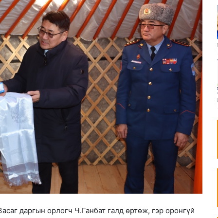
асаг даргын орлогч Ч.Ганбат галд өртөж, гэр оронгүй