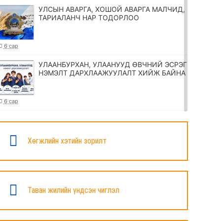
УЛСЫН АВАРГА, ХОШОЙ АВАРГА МАЛЧИД,
ТАРИАЛАНЧ НАР ТОДОРЛОО
6 сар
УЛААНБУРХАН, УЛААНУУД ӨВЧНИЙ ЭСРЭГ
НЭМЭЛТ ДАРХЛААЖУУЛАЛТ ХИЙЖ БАЙНА
6 сар
ТӨРИЙН ЖИНХЭНЭ АЛБАН ХААГЧИЙГ
ШИЛЖҮҮЛЭХ, СЭЛГЭН АЖИЛЛУУЛАХ
ТУХАЙ ЗАР
Хөгжлийн хэтийн зорилт
6 сар
УИХ-ЫН ДАРГА Н.УЧРАЛ МАРШАЛ
ХОРЛООГИЙН ЧОЙБАЛСАНГИЙН
Таван жилийн үндсэн чиглэл
ХӨШӨӨНД ЦЭЦЭГ ӨРГӨЛӨӨ
6 сар