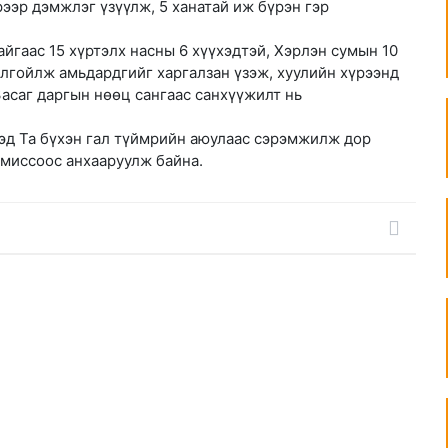
эр дэмжлэг үзүүлж, 5 ханатай иж бүрэн гэр
айгаас 15 хүртэлх насны 6 хүүхэдтэй, Хэрлэн сумын 10
олгойлж амьдардгийг харгалзан үзэж, хуулийн хүрээнд
Засаг даргын нөөц сангаас санхүүжилт нь
гэд Та бүхэн гал түймрийн аюулаас сэрэмжилж дор
омиссоос анхааруулж байна.