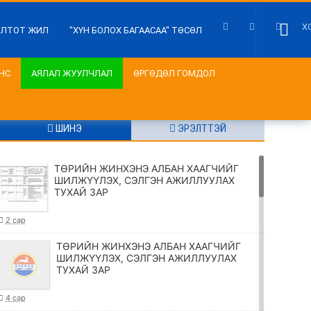
Х
ИЛТОТ ЖИЛ
"ХҮН БОЛОХ БАГААСАА" ТӨСӨЛ
НС
АЯЛАЛ ЖУУЛЧЛАЛ
ӨРГӨДӨЛ ГОМДОЛ
ШИНЭ
ЭРЭЛТТЭЙ
ТӨРИЙН ЖИНХЭНЭ АЛБАН ХААГЧИЙГ
ШИЛЖҮҮЛЭХ, СЭЛГЭН АЖИЛЛУУЛАХ
ТУХАЙ ЗАР
2 сар
ТӨРИЙН ЖИНХЭНЭ АЛБАН ХААГЧИЙГ
ШИЛЖҮҮЛЭХ, СЭЛГЭН АЖИЛЛУУЛАХ
ТУХАЙ ЗАР
4 сар