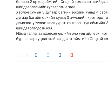
болсон 2 өрхөд аймгийн Онцгой комиссын шийдвэрэ
шийдвэрлэснийг хүлээлгэн өглөө.
Хэрлэн сумын 3 дугаар багийн өрхийн хувьд 4 сарт
дугаар багийн өрхийн хувьд 3 хүүхдийн хамт өрх т
дэмжлэг үзүүлэх шалгуурыг хангасан тул аймгийн 
шийдвэрлэгдсэн юм.
Иймд галлагаа эхэлсэн өвлийн энэ үед айл өрх, ир
бүрнээ хариуцлагатай хандахыг аймгийн Онцгой к
ТҮГЭЭХ: