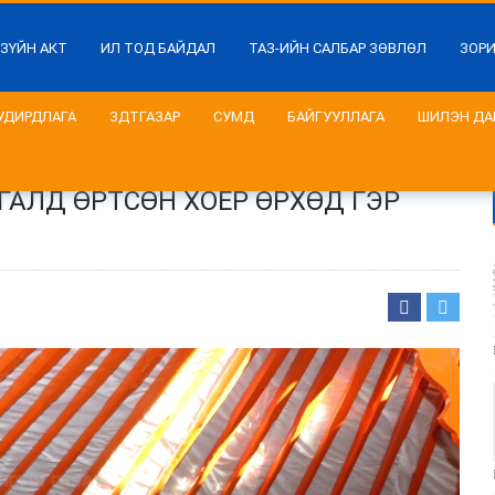
 ЗҮЙН АКТ
ИЛ ТОД БАЙДАЛ
ТАЗ-ИЙН САЛБАР ЗӨВЛӨЛ
ЗОР
УДИРДЛАГА
ЗДТГАЗАР
СУМД
БАЙГУУЛЛАГА
ШИЛЭН ДА
АЛД ӨРТСӨН ХОЁР ӨРХӨД ГЭР