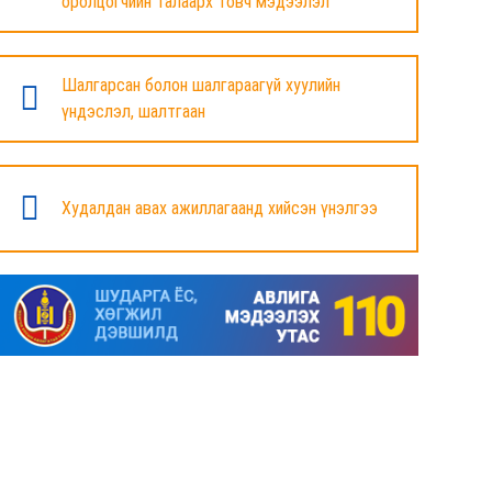
оролцогчийн талаарх товч мэдээлэл
БАЯНДУН СУМЫН ЗАСАГ ДАРГЫН АЖЛЫГ
ХҮЛЭЭЛЦЭЖ БАЙНА
Шалгарсан болон шалгараагүй хуулийн
6 сар
үндэслэл, шалтгаан
МАЛ ТООЛЛОГЫН НЭГДСЭН ДҮНГ
ТАНИЛЦУУЛЛАА.
Худалдан авах ажиллагаанд хийсэн үнэлгээ
6 сар
ЗАСГИЙН ГАЗРЫН ГИШҮҮД, АЙМАГ,
НИЙСЛЭЛИЙН ИРГЭДИЙН
ТӨЛӨӨЛӨГЧДИЙН ХУРЛЫН ДАРГА, ЗАСАГ
ДАРГА НАРТАЙ ЦАХИМ УУЛЗАЛТ ХИЙЖ
БАЙНА
7 сар
ДОРНОД АЙМАГТ 2025 ОНЫ ЖИЛИЙН
ЭЦСИЙН БАЙДЛААР СОГТУУРУУЛАХ
УНДАА ХУДАЛДАХ, ТҮҮГЭЭР ҮЙЛЧЛЭХ
ТУСГАЙ ЗӨВШӨӨРӨЛ ШИНЭЭР АВАХ
ХҮСЭЛТ ИРҮҮЛСЭН ШИЙДВЭРЛЭСЭН АЖ