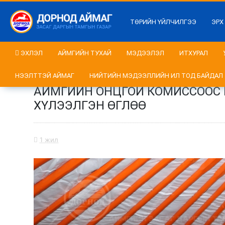
ТӨРИЙН ҮЙЛЧИЛГЭЭ
ЭРХ
ЭХЛЭЛ
АЙМГИЙН ТУХАЙ
МЭДЭЭЛЭЛ
ИТХУРАЛ
НЭЭЛТТЭЙ АЙМАГ
НИЙТИЙН МЭДЭЭЛЛИЙН ИЛ ТОД БАЙДАЛ
АЙМГИЙН ОНЦГОЙ КОМИССООС Г
ХҮЛЭЭЛГЭН ӨГЛӨӨ
1 жил