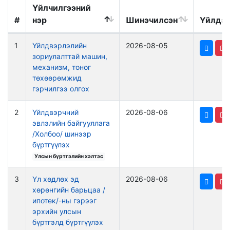
Үйлчилгээний
#
нэр
Шинэчилсэн
Үйлдэ
1
Үйлдвэрлэлийн
2026-08-05
зориулалттай машин,
механизм, тоног
төхөөрөмжид
гэрчилгээ олгох
2
Үйлдвэрчний
2026-08-06
эвлэлийн байгууллага
/Холбоо/ шинээр
бүртгүүлэх
Улсын бүртгэлийн хэлтэс
3
Үл хөдлөх эд
2026-08-06
хөрөнгийн барьцаа /
ипотек/-ны гэрээг
эрхийн улсын
бүртгэлд бүртгүүлэх