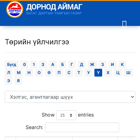
Төрийн үйлчилгээ
Бүгд
0
1
3
А
Б
Г
Д
Ж
З
И
К
Л
М
Н
О
Ө
П
С
Т
У
Ү
Х
Ц
Ш
Э
Я
Show
entries
Search: