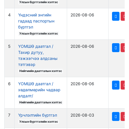
Улсын бүртгэлийн хэлтэс
4
Үндэсний энгийн
2026-08-06
гадаад паспортын
бүртгэл
Улсын бүртгэлийн хэлтэс
5
ҮОМШӨ даатгал /
2026-08-06
Тахир дутуу,
тэжээгчээ алдсаны
тэтгэвэр
Нийгмийн даатгалын хэлтэс
6
ҮОМШӨ даатгал /
2026-08-06
хөдөлмөрийн чадвар
алдалт/
Нийгмийн даатгалын хэлтэс
7
Үрчлэлтийн бүртгэл
2026-08-03
Улсын бүртгэлийн хэлтэс