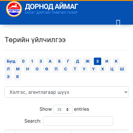
Төрийн үйлчилгээ
Бүгд
0
1
3
А
Б
Г
Д
Ж
З
И
К
Л
М
Н
О
Ө
П
С
Т
У
Ү
Х
Ц
Ш
Э
Я
Show
entries
Search: