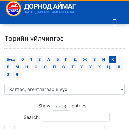
Төрийн үйлчилгээ
Бүгд
0
1
3
А
Б
Г
Д
Ж
З
И
К
Л
М
Н
О
Ө
П
С
Т
У
Ү
Х
Ц
Ш
Э
Я
Show
entries
Search: