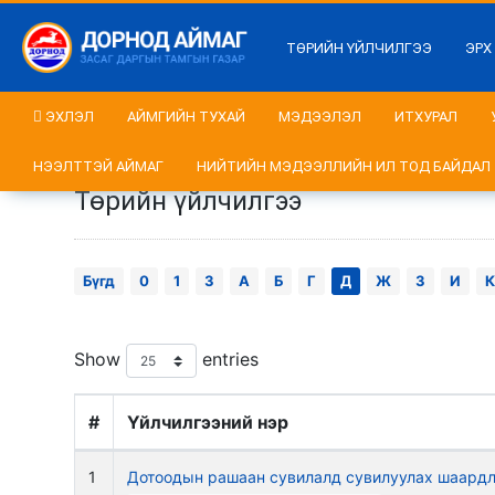
ТӨРИЙН ҮЙЛЧИЛГЭЭ
ЭРХ
ЭХЛЭЛ
АЙМГИЙН ТУХАЙ
МЭДЭЭЛЭЛ
ИТХУРАЛ
НЭЭЛТТЭЙ АЙМАГ
НИЙТИЙН МЭДЭЭЛЛИЙН ИЛ ТОД БАЙДАЛ
Төрийн үйлчилгээ
Бүгд
0
1
3
А
Б
Г
Д
Ж
З
И
К
Show
entries
#
Үйлчилгээний нэр
1
Дотоодын рашаан сувилалд сувилуулах шаардла