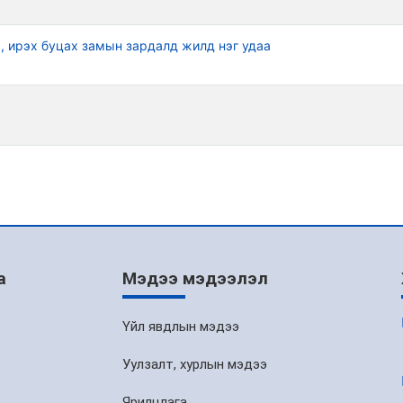
, ирэх буцах замын зардалд жилд нэг удаа
а
Мэдээ мэдээлэл
Үйл явдлын мэдээ
Уулзалт, хурлын мэдээ
Ярилцлага