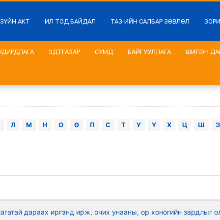
 ЗҮЙН АКТ
ИЛ ТОД БАЙДАЛ
ТАЗ-ИЙН САЛБАР ЗӨВЛӨЛ
ЗОР
УДИРДЛАГА
ЗДТГАЗАР
СУМД
БАЙГУУЛЛАГА
ШИЛЭН ДА
Л
М
Н
О
Ө
П
С
Т
У
Ү
Х
Ц
Ш
Э
гатай дараах иргэнд ирж, очих унааны, ор хоногийн зардлыг о