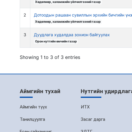
Хөдөлмөр, халамжийн үйлчилгээний газар
2
Дотоодын рашаан сувиллын эрхийн бичгийн үнэ
Хөдөлмөр, халамжийн үйлчилгээний газар
3
Дуудлага худалдаа зохион байгуулах
Орон нутгийн өмчийн газар
Showing 1 to 3 of 3 entries
Аймгийн тухай
Нутгийн удирдлаг
Аймгийн түүх
ИТХ
Танилцуулга
Засаг дарга
Есөн гайхамшиг
ЗДТГ