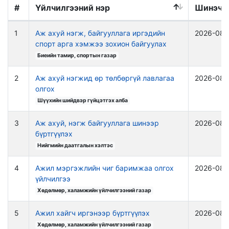
#
Үйлчилгээний нэр
Шинэчи
1
Аж ахуй нэгж, байгууллага иргэдийн
2026-08-
спорт арга хэмжээ зохион байгуулах
Биеийн тамир, спортын газар
2
Аж ахуй нэгжид өр төлбөргүй лавлагаа
2026-08-
олгох
Шүүхийн шийдвэр гүйцэтгэх алба
3
Аж ахуй, нэгж байгууллага шинээр
2026-08-
бүртгүүлэх
Нийгмийн даатгалын хэлтэс
4
Ажил мэргэжлийн чиг баримжаа олгох
2026-08-
үйлчилгээ
Хөдөлмөр, халамжийн үйлчилгээний газар
5
Ажил хайгч иргэнээр бүртгүүлэх
2026-08-
Хөдөлмөр, халамжийн үйлчилгээний газар