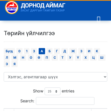
Төрийн үйлчилгээ
Бүгд
0
1
3
А
Б
Г
Д
Ж
З
И
К
Л
М
Н
О
Ө
П
С
Т
У
Ү
Х
Ц
Ш
Э
Я
Show
entries
Search: