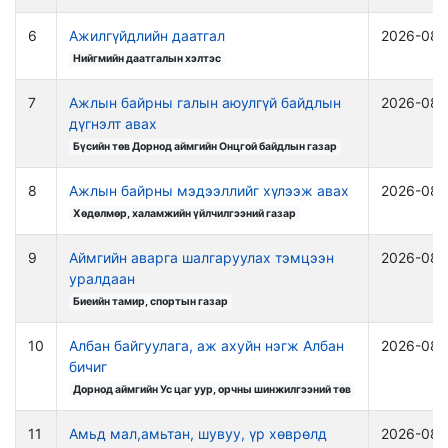
6
Ажилгүйдлийн даатгал
2026-08-
Нийгмийн даатгалын хэлтэс
7
Ажлын байрны галын аюулгүй байдлын
2026-08-
дүгнэлт авах
Бүсийн төв Дорнод аймгийн Онцгой байдлын газар
8
Ажлын байрны мэдээллийг хүлээж авах
2026-08-
Хөдөлмөр, халамжийн үйлчилгээний газар
9
Аймгийн аварга шалгаруулах тэмцээн
2026-08-
уралдаан
Биеийн тамир, спортын газар
10
Албан байгуулага, аж ахуйн нэгж Албан
2026-08-
бичиг
Дорнод аймгийн Ус цаг уур, орчны шинжилгээний төв
11
Амьд мал,амьтан, шувуу, үр хөврөлд
2026-08-