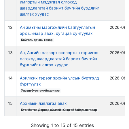
импортын мэдэгдэл олгоход
шаардлагатай баримт бичгийн бүрдлийг
шалгах хуудас
12
Ан амьтны мэргэжлийн байгууллагын
2026-08-
эрх шинээр авах, хугацаа сунгуулах
Байгаль орчны газар
13
Ан, Ангийн олзворт экспортын гэрчигээ
2026-06-
олгоход шаардлагатай баримт бичгийн
бүрдлийг шалгах хуудас
14
Арилжих гэрээг эрхийн улсын бүртгэлд
2026-08-
бүртгүүлэх
Улсын бүртгэлийн хэлтэс
15
Архивын лавлагаа авах
2026-08-
Бүсийн төв Дорнод аймгийн Онцгой байдлын газар
Showing 1 to 15 of 15 entries