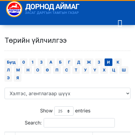
Төрийн үйлчилгээ
Бүгд
0
1
3
А
Б
Г
Д
Ж
З
И
К
Л
М
Н
О
Ө
П
С
Т
У
Ү
Х
Ц
Ш
Э
Я
Show
entries
Search: