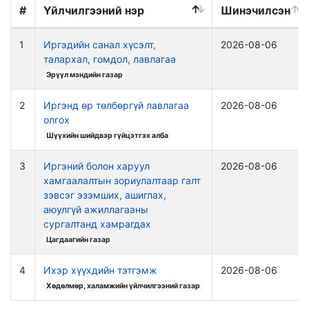
#
Үйлчилгээний нэр
Шинэчилсэн
1
Иргэдийн санал хүсэлт,
2026-08-06
талархал, гомдол, лавлагаа
Эрүүл мэндийн газар
2
Иргэнд өр төлбөргүй лавлагаа
2026-08-06
олгох
Шүүхийн шийдвэр гүйцэтгэх алба
3
Иргэний болон харуул
2026-08-06
хамгаалалтын зориулалтаар галт
зэвсэг эзэмших, ашиглах,
аюулгүй ажиллагааны
сургалтанд хамрагдах
Цагдаагийн газар
4
Ихэр хүүхдийн тэтгэмж
2026-08-06
Хөдөлмөр, халамжийн үйлчилгээний газар