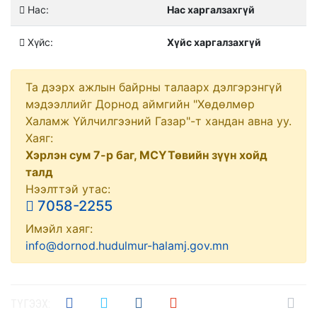
Нас:
Нас харгалзахгүй
Хүйс:
Хүйс харгалзахгүй
Та дээрх ажлын байрны талаарх дэлгэрэнгүй
мэдээллийг Дорнод аймгийн "Хөдөлмөр
Халамж Үйлчилгээний Газар"-т хандан авна уу.
Хаяг:
Хэрлэн сум 7-р баг, МСҮТөвийн зүүн хойд
талд
Нээлттэй утас:
7058-2255
Имэйл хаяг:
info@dornod.hudulmur-halamj.gov.mn
ТҮГЭЭХ: